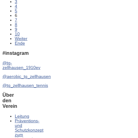
3
4
5
6
7
8
9
10
Weiter
Ende
#instagram
@tg-
zellhausen_1910ev
@aerobic_tg_zellhausen
@tg_zellhausen_tennis
Über
den
Verein
Leitung
Präventions-
und
Schutzkonzept
zum