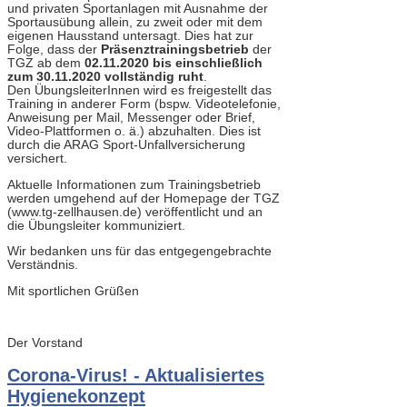
und privaten Sportanlagen mit Ausnahme der
Sportausübung allein, zu zweit oder mit dem
eigenen Hausstand untersagt. Dies hat zur
Folge, dass der
Präsenztrainingsbetrieb
der
TGZ ab dem
02.11.2020 bis einschließlich
zum 30.11.2020 vollständig ruht
.
Den ÜbungsleiterInnen wird es freigestellt das
Training in anderer Form (bspw. Videotelefonie,
Anweisung per Mail, Messenger oder Brief,
Video-Plattformen o. ä.) abzuhalten. Dies ist
durch die ARAG Sport-Unfallversicherung
versichert.
Aktuelle Informationen zum Trainingsbetrieb
werden umgehend auf der Homepage der TGZ
(www.tg-zellhausen.de) veröffentlicht und an
die Übungsleiter kommuniziert.
Wir bedanken uns für das entgegengebrachte
Verständnis.
Mit sportlichen Grüßen
Der Vorstand
Corona-Virus! - Aktualisiertes
Hygienekonzept