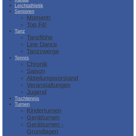
Leichtathletik
Senioren
Moment!
Top Fit!
Tanz
Tanzflöhe
Line Dance
Tanzzwerge
Tennis
Chronik
Saison
Abteilungsvorstand
Veranstaltungen
Jugend
Tischtennis
Turnen
Kinderturnen
Gerätturnen
Gerätturnen -
Grundlagen