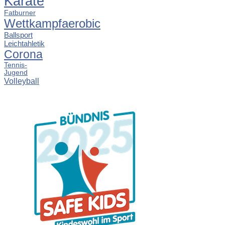
Karate
Fatburner
Wettkampfaerobic
Ballsport
Leichtahletik
Corona
Tennis-
Jugend
Volleyball