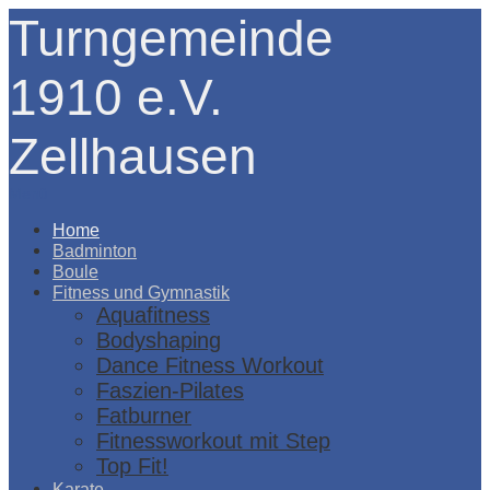
Turngemeinde
1910 e.V.
Zellhausen
Menü
Home
Badminton
Boule
Fitness und Gymnastik
Aquafitness
Bodyshaping
Dance Fitness Workout
Faszien-Pilates
Fatburner
Fitnessworkout mit Step
Top Fit!
Karate