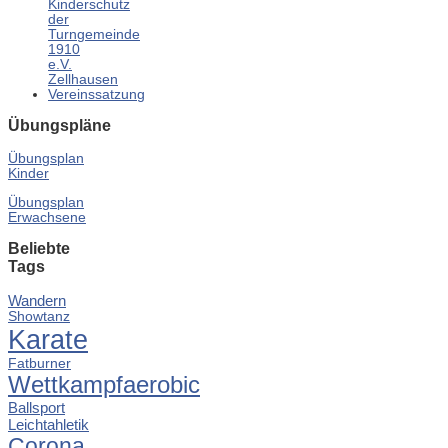
Kinderschutz
der
Turngemeinde
1910
e.V.
Zellhausen
Vereinssatzung
Übungspläne
Übungsplan
Kinder
Übungsplan
Erwachsene
Beliebte
Tags
Wandern
Showtanz
Karate
Fatburner
Wettkampfaerobic
Ballsport
Leichtahletik
Corona