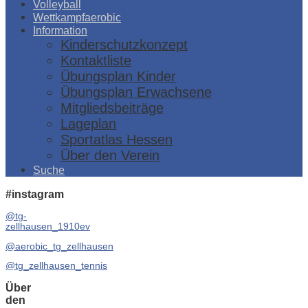
Volleyball
Wettkampfaerobic
Information
Kinderschutzkonzept
Kontaktliste
Übungsplan Kinder
Übungsplan Erwachsene
Mitgliedsbeiträge
Lageplan
Sportatlas Hessen
Über den Verein
Suche
#instagram
@tg-
zellhausen_1910ev
@aerobic_tg_zellhausen
@tg_zellhausen_tennis
Über
den