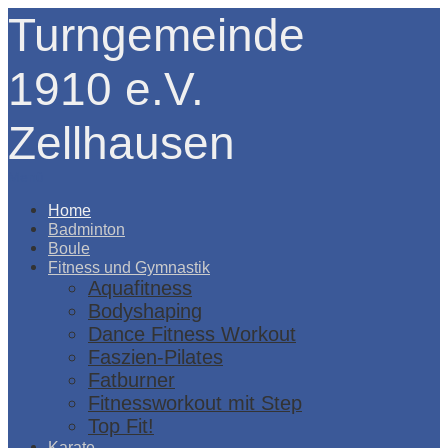
Turngemeinde
1910 e.V.
Zellhausen
Menü
Home
Badminton
Boule
Fitness und Gymnastik
Aquafitness
Bodyshaping
Dance Fitness Workout
Faszien-Pilates
Fatburner
Fitnessworkout mit Step
Top Fit!
Karate