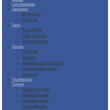
Leichtathletik
Senioren
Moment!
Top Fit!
Tanz
Tanzflöhe
Line Dance
Tanzzwerge
Tennis
Chronik
Saison
Abteilungsvorstand
Veranstaltungen
Jugend
Tischtennis
Turnen
Kinderturnen
Gerätturnen
Gerätturnen -
Grundlagen