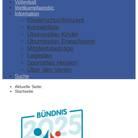
Volleyball
Wettkampfaerobic
Information
Kinderschutzkonzept
Kontaktliste
Übungsplan Kinder
Übungsplan Erwachsene
Mitgliedsbeiträge
Lageplan
Sportatlas Hessen
Über den Verein
Suche
Aktuelle Seite:
Startseite