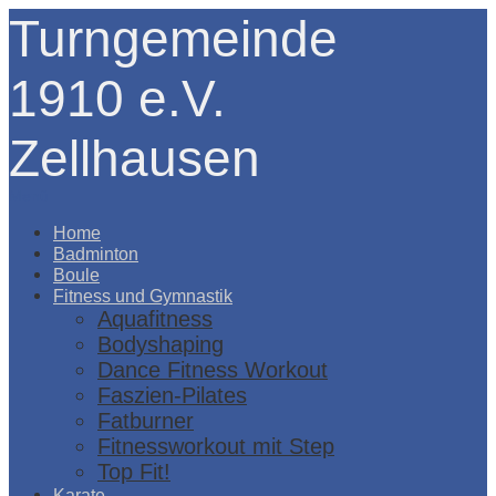
Turngemeinde
1910 e.V.
Zellhausen
Menü
Home
Badminton
Boule
Fitness und Gymnastik
Aquafitness
Bodyshaping
Dance Fitness Workout
Faszien-Pilates
Fatburner
Fitnessworkout mit Step
Top Fit!
Karate