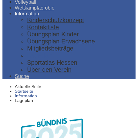
Volleyball
Wettkampfaerobic
Information
Kinderschutzkonzept
Kontaktliste
Übungsplan Kinder
Übungsplan Erwachsene
Mitgliedsbeiträge
Lageplan
Sportatlas Hessen
Über den Verein
Suche
Aktuelle Seite:
Startseite
Information
Lageplan