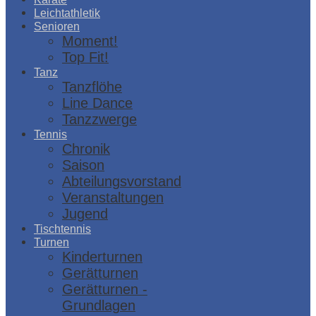
Leichtathletik
Senioren
Moment!
Top Fit!
Tanz
Tanzflöhe
Line Dance
Tanzzwerge
Tennis
Chronik
Saison
Abteilungsvorstand
Veranstaltungen
Jugend
Tischtennis
Turnen
Kinderturnen
Gerätturnen
Gerätturnen -
Grundlagen