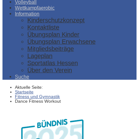
Volleyball
Wettkampfaerobic
Information
Kinderschutzkonzept
Kontaktliste
Übungsplan Kinder
Übungsplan Erwachsene
Mitgliedsbeiträge
Lageplan
Sportatlas Hessen
Über den Verein
Suche
Aktuelle Seite:
Startseite
Fitness und Gymnastik
Dance Fitness Workout