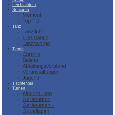
Leichtathletik
Senioren
Moment!
Top Fit!
Tanz
Tanzflöhe
Line Dance
Tanzzwerge
Tennis
Chronik
Saison
Abteilungsvorstand
Veranstaltungen
Jugend
Tischtennis
Turnen
Kinderturnen
Gerätturnen
Gerätturnen -
Grundlagen