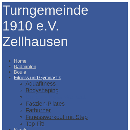
Turngemeinde
1910 e.V.
Zellhausen
Menü
Home
Badminton
Boule
Fitness und Gymnastik
Aquafitness
Bodyshaping
Dance Fitness Workout
Faszien-Pilates
Fatburner
Fitnessworkout mit Step
Top Fit!
Karate