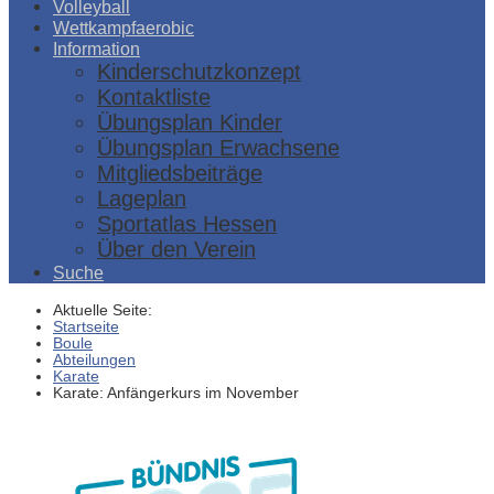
Volleyball
Wettkampfaerobic
Information
Kinderschutzkonzept
Kontaktliste
Übungsplan Kinder
Übungsplan Erwachsene
Mitgliedsbeiträge
Lageplan
Sportatlas Hessen
Über den Verein
Suche
Aktuelle Seite:
Startseite
Boule
Abteilungen
Karate
Karate: Anfängerkurs im November