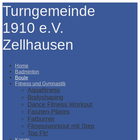
Turngemeinde
1910 e.V.
Zellhausen
Menü
Home
Badminton
Boule
Fitness und Gymnastik
Aquafitness
Bodyshaping
Dance Fitness Workout
Faszien-Pilates
Fatburner
Fitnessworkout mit Step
Top Fit!
Karate