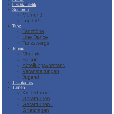
Leichtathletik
Senioren
Moment!
Top Fit!
Tanz
Tanzflöhe
Line Dance
Tanzzwerge
Tennis
Chronik
Saison
Abteilungsvorstand
Veranstaltungen
Jugend
Tischtennis
Turnen
Kinderturnen
Gerätturnen
Gerätturnen -
Grundlagen