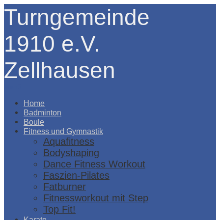
Turngemeinde
1910 e.V.
Zellhausen
Menü
Home
Badminton
Boule
Fitness und Gymnastik
Aquafitness
Bodyshaping
Dance Fitness Workout
Faszien-Pilates
Fatburner
Fitnessworkout mit Step
Top Fit!
Karate