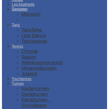
Leichtathletik
Senioren
Moment!
Top Fit!
Tanz
Tanzflöhe
Line Dance
Tanzzwerge
Tennis
Chronik
Saison
Abteilungsvorstand
Veranstaltungen
Jugend
Tischtennis
Turnen
Kinderturnen
Gerätturnen
Gerätturnen -
Grundlagen