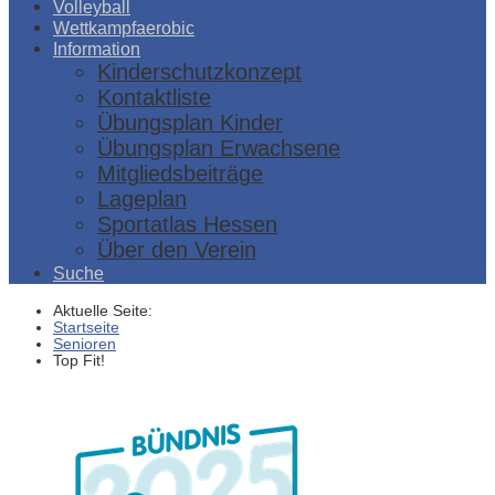
Volleyball
Wettkampfaerobic
Information
Kinderschutzkonzept
Kontaktliste
Übungsplan Kinder
Übungsplan Erwachsene
Mitgliedsbeiträge
Lageplan
Sportatlas Hessen
Über den Verein
Suche
Aktuelle Seite:
Startseite
Senioren
Top Fit!