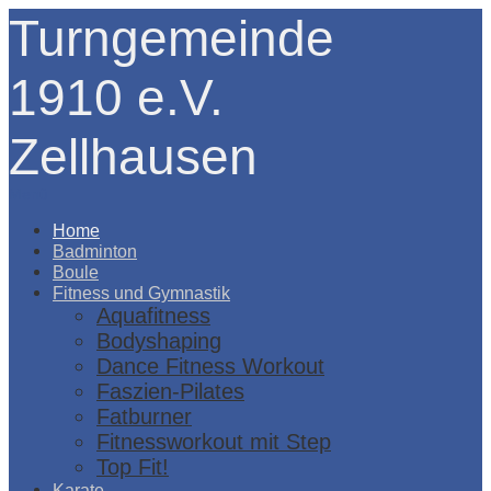
Turngemeinde
1910 e.V.
Zellhausen
Menü
Home
Badminton
Boule
Fitness und Gymnastik
Aquafitness
Bodyshaping
Dance Fitness Workout
Faszien-Pilates
Fatburner
Fitnessworkout mit Step
Top Fit!
Karate