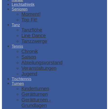
Leichtathletik
Senioren
Moment!
Top Fit!
Tanz
Tanzflöhe
Line Dance
Tanzzwerge
Tennis
Chronik
Saison
Abteilungsvorstand
Veranstaltungen
Jugend
Tischtennis
Turnen
Kinderturnen
Gerätturnen
Gerätturnen -
Grundlagen