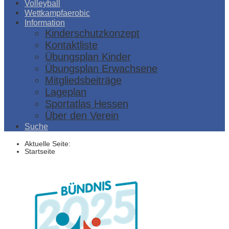
Volleyball
Wettkampfaerobic
Information
Kinderschutzkonzept
Kontaktliste
Übungsplan Kinder
Übungsplan Erwachsene
Mitgliedsbeiträge
Lageplan
Sportatlas Hessen
Über den Verein
Suche
Aktuelle Seite:
Startseite