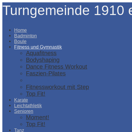
Turngemeinde 1910 e
Menü
Home
Badminton
Boule
Fitness und Gymnastik
Aquafitness
Bodyshaping
Dance Fitness Workout
Faszien-Pilates
Fatburner
Fitnessworkout mit Step
Top Fit!
Karate
Leichtathletik
Senioren
Moment!
Top Fit!
Tanz