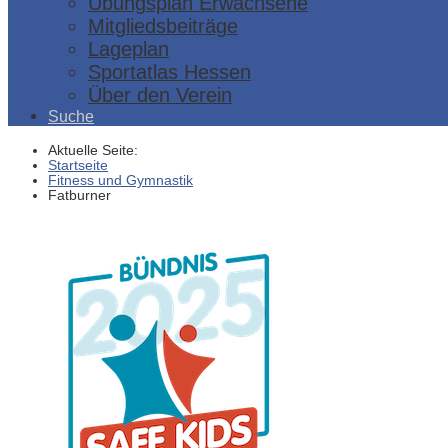
Übungsplan Erwachsene
Mitgliedsbeiträge
Lageplan
Sportatlas Hessen
Über den Verein
Suche
Aktuelle Seite:
Startseite
Fitness und Gymnastik
Fatburner