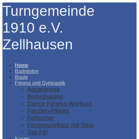
Turngemeinde
1910 e.V.
Zellhausen
Menü
Home
Badminton
Boule
Fitness und Gymnastik
Aquafitness
Bodyshaping
Dance Fitness Workout
Faszien-Pilates
Fatburner
Fitnessworkout mit Step
Top Fit!
Karate