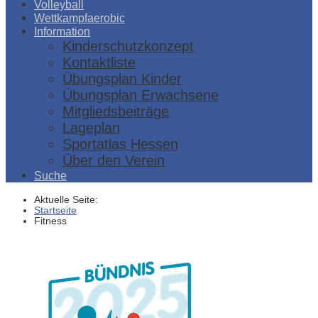
Volleyball
Wettkampfaerobic
Information
Kinderschutzkonzept
Kontaktliste
Übungsplan Kinder
Übungsplan Erwachsene
Mitgliedsbeiträge
Lageplan
Sportatlas Hessen
Über den Verein
Suche
Aktuelle Seite:
Startseite
Fitness