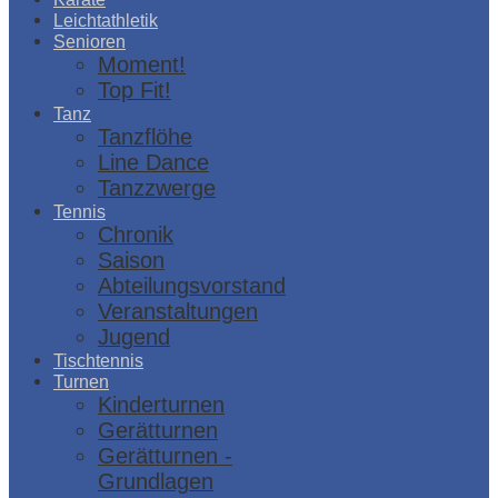
Leichtathletik
Senioren
Moment!
Top Fit!
Tanz
Tanzflöhe
Line Dance
Tanzzwerge
Tennis
Chronik
Saison
Abteilungsvorstand
Veranstaltungen
Jugend
Tischtennis
Turnen
Kinderturnen
Gerätturnen
Gerätturnen -
Grundlagen