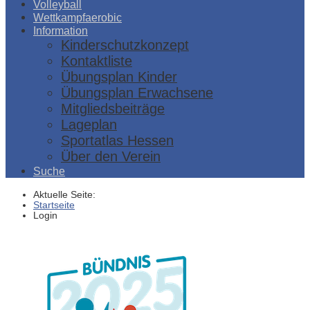
Volleyball
Wettkampfaerobic
Information
Kinderschutzkonzept
Kontaktliste
Übungsplan Kinder
Übungsplan Erwachsene
Mitgliedsbeiträge
Lageplan
Sportatlas Hessen
Über den Verein
Suche
Aktuelle Seite:
Startseite
Login