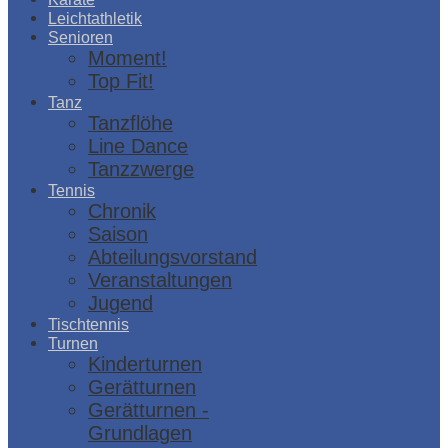
Leichtathletik
Senioren
Moment!
Top Fit!
Tanz
Tanzflöhe
Line Dance
Tanzzwerge
Tennis
Chronik
Saison
Abteilungsvorstand
Veranstaltungen
Jugend
Tischtennis
Turnen
Kinderturnen
Gerätturnen
Gerätturnen -
Grundlagen