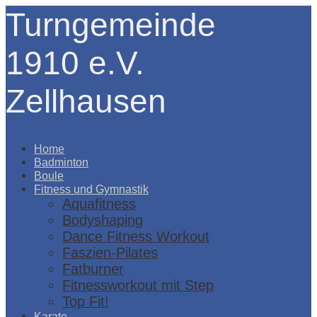
Turngemeinde
1910 e.V.
Zellhausen
Menü
Home
Badminton
Boule
Fitness und Gymnastik
Aquafitness
Bodyshaping
Dance Fitness Workout
Faszien-Pilates
Fatburner
Fitnessworkout mit Step
Top Fit!
Karate