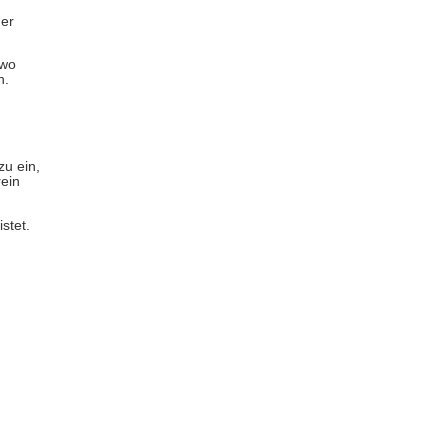
der
 wo
n.
zu ein,
ein
stet.