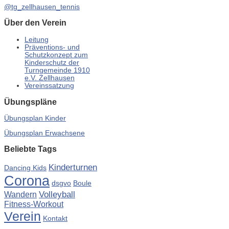
@tg_zellhausen_tennis
Über den Verein
Leitung
Präventions- und
Schutzkonzept zum
Kinderschutz der
Turngemeinde 1910
e.V. Zellhausen
Vereinssatzung
Übungspläne
Übungsplan Kinder
Übungsplan Erwachsene
Beliebte Tags
Kinderturnen
Dancing Kids
Corona
dsgvo
Boule
Volleyball
Wandern
Fitness-Workout
Verein
Kontakt