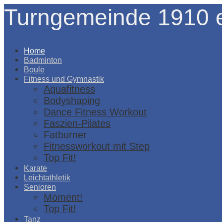
Turngemeinde 1910 e
Menü
Home
Badminton
Boule
Fitness und Gymnastik
Aquafitness
Bodyshaping
Dance Fitness Workout
Faszien-Pilates
Fatburner
Fitnessworkout mit Step
Top Fit!
Karate
Leichtathletik
Senioren
Moment!
Top Fit!
Tanz