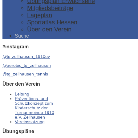
Übungsplan Erwachsene
Mitgliedsbeiträge
Lageplan
Sportatlas Hessen
Über den Verein
Suche
#instagram
@tg-zellhausen_1910ev
@aerobic_tg_zellhausen
@tg_zellhausen_tennis
Über den Verein
Leitung
Präventions- und
Schutzkonzept zum
Kinderschutz der
Turngemeinde 1910
e.V. Zellhausen
Vereinssatzung
Übungspläne