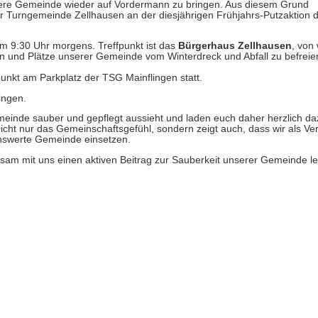
 unsere Gemeinde wieder auf Vordermann zu bringen. Aus diesem Grund
r Turngemeinde Zellhausen an der diesjährigen Frühjahrs-Putzaktion 
um 9:30 Uhr morgens. Treffpunkt ist das
Bürgerhaus Zellhausen
, von
und Plätze unserer Gemeinde vom Winterdreck und Abfall zu befreie
tpunkt am Parkplatz der TSG Mainflingen statt.
ingen.
meinde sauber und gepflegt aussieht und laden euch daher herzlich da
t nur das Gemeinschaftsgefühl, sondern zeigt auch, dass wir als Ver
nswerte Gemeinde einsetzen.
sam mit uns einen aktiven Beitrag zur Sauberkeit unserer Gemeinde lei