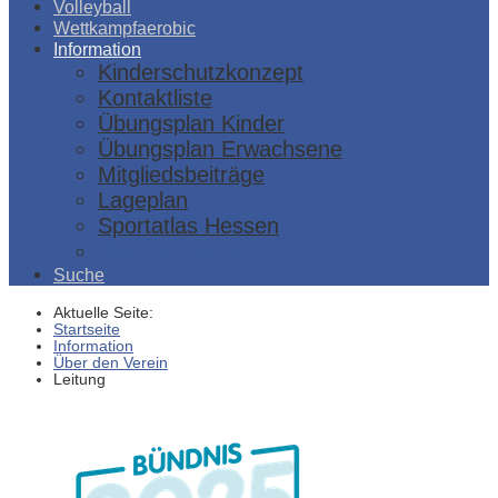
Volleyball
Wettkampfaerobic
Information
Kinderschutzkonzept
Kontaktliste
Übungsplan Kinder
Übungsplan Erwachsene
Mitgliedsbeiträge
Lageplan
Sportatlas Hessen
Über den Verein
Suche
Aktuelle Seite:
Startseite
Information
Über den Verein
Leitung