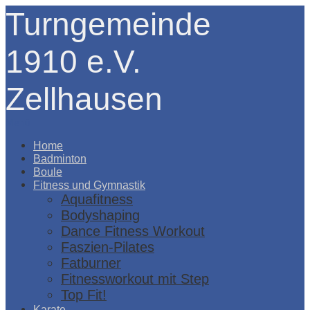
Turngemeinde
1910 e.V.
Zellhausen
Menü
Home
Badminton
Boule
Fitness und Gymnastik
Aquafitness
Bodyshaping
Dance Fitness Workout
Faszien-Pilates
Fatburner
Fitnessworkout mit Step
Top Fit!
Karate