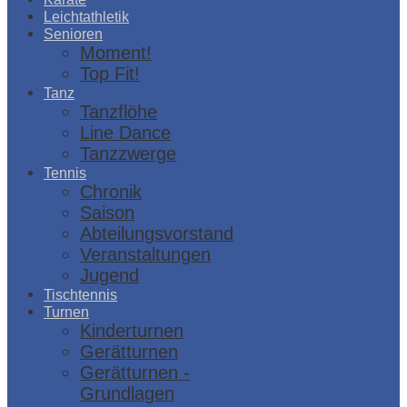
Leichtathletik
Senioren
Moment!
Top Fit!
Tanz
Tanzflöhe
Line Dance
Tanzzwerge
Tennis
Chronik
Saison
Abteilungsvorstand
Veranstaltungen
Jugend
Tischtennis
Turnen
Kinderturnen
Gerätturnen
Gerätturnen -
Grundlagen