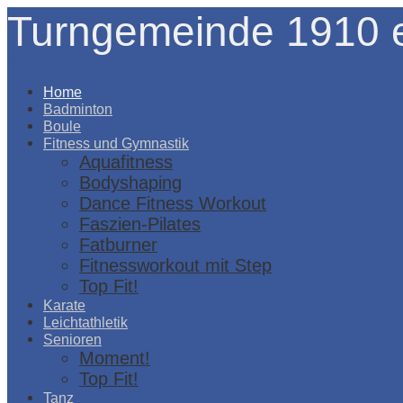
Turngemeinde 1910 e
Menü
Home
Badminton
Boule
Fitness und Gymnastik
Aquafitness
Bodyshaping
Dance Fitness Workout
Faszien-Pilates
Fatburner
Fitnessworkout mit Step
Top Fit!
Karate
Leichtathletik
Senioren
Moment!
Top Fit!
Tanz