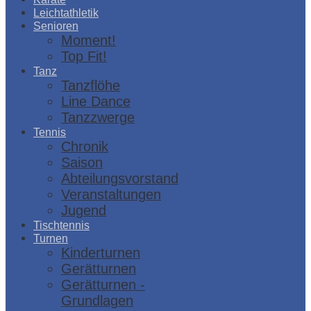
Leichtathletik
Senioren
Moment!
Top Fit!
Tanz
Tanzflöhe
Line Dance
Tanzzwerge
Tennis
Chronik
Saison
Abteilungsvorstand
Veranstaltungen
Jugend
Tischtennis
Turnen
Kinderturnen
Gerätturnen
Gerätturnen -
Grundlagen