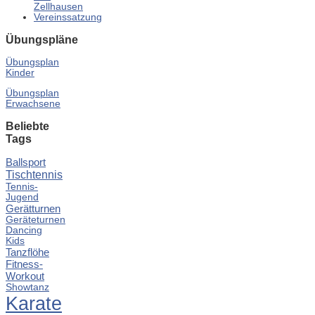
Zellhausen
Vereinssatzung
Übungspläne
Übungsplan
Kinder
Übungsplan
Erwachsene
Beliebte
Tags
Ballsport
Tischtennis
Tennis-
Jugend
Gerätturnen
Geräteturnen
Dancing
Kids
Tanzflöhe
Fitness-
Workout
Showtanz
Karate