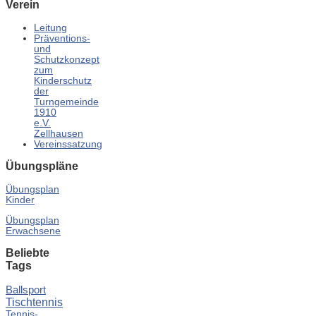
Verein
Leitung
Präventions-
und
Schutzkonzept
zum
Kinderschutz
der
Turngemeinde
1910
e.V.
Zellhausen
Vereinssatzung
Übungspläne
Übungsplan
Kinder
Übungsplan
Erwachsene
Beliebte
Tags
Ballsport
Tischtennis
Tennis-