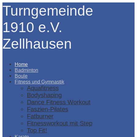
Turngemeinde
1910 e.V.
Zellhausen
Menü
Home
Badminton
Boule
Fitness und Gymnastik
Aquafitness
Bodyshaping
Dance Fitness Workout
Faszien-Pilates
Fatburner
Fitnessworkout mit Step
Top Fit!
Karate