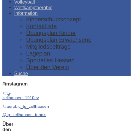
Volleyball
Wettkampfaerobic
Information
Kinderschutzkonzept
Kontaktliste
Übungsplan Kinder
Übungsplan Erwachsene
Mitgliedsbeiträge
Lageplan
Sportatlas Hessen
Über den Verein
Suche
#instagram
@tg-
zellhausen_1910ev
@aerobic_tg_zellhausen
@tg_zellhausen_tennis
Über
den