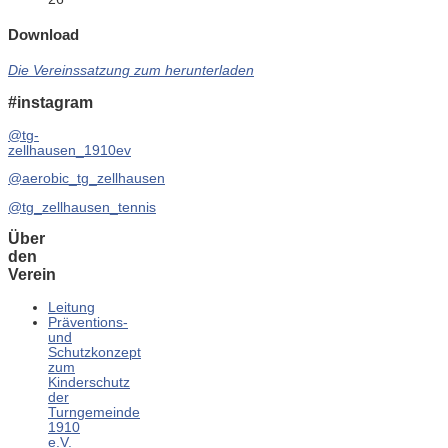
Download
Die Vereinssatzung zum herunterladen
#instagram
@tg-
zellhausen_1910ev
@aerobic_tg_zellhausen
@tg_zellhausen_tennis
Über
den
Verein
Leitung
Präventions-
und
Schutzkonzept
zum
Kinderschutz
der
Turngemeinde
1910
e.V.