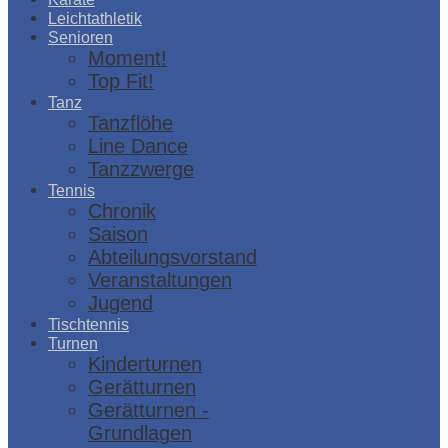
Leichtathletik
Senioren
Moment!
Top Fit!
Tanz
Tanzflöhe
Line Dance
Tanzzwerge
Tennis
Chronik
Saison
Abteilungsvorstand
Veranstaltungen
Jugend
Tischtennis
Turnen
Kinderturnen
Gerätturnen
Gerätturnen -
Grundlagen