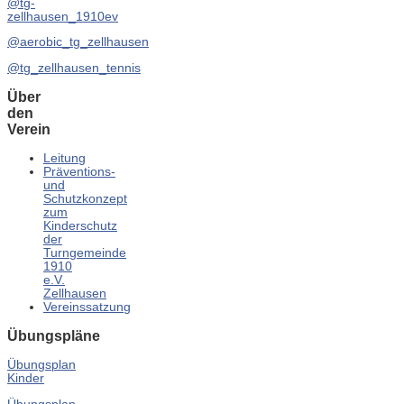
@tg-
zellhausen_1910ev
@aerobic_tg_zellhausen
@tg_zellhausen_tennis
Über
den
Verein
Leitung
Präventions-
und
Schutzkonzept
zum
Kinderschutz
der
Turngemeinde
1910
e.V.
Zellhausen
Vereinssatzung
Übungspläne
Übungsplan
Kinder