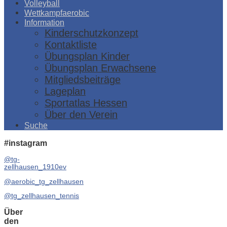
Volleyball
Wettkampfaerobic
Information
Kinderschutzkonzept
Kontaktliste
Übungsplan Kinder
Übungsplan Erwachsene
Mitgliedsbeiträge
Lageplan
Sportatlas Hessen
Über den Verein
Suche
#instagram
@tg-
zellhausen_1910ev
@aerobic_tg_zellhausen
@tg_zellhausen_tennis
Über
den