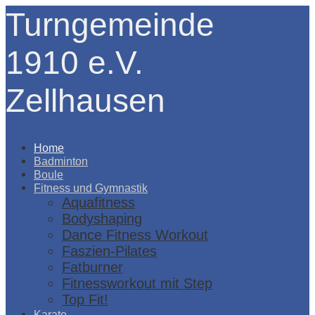
Turngemeinde
1910 e.V.
Zellhausen
Menü
Home
Badminton
Boule
Fitness und Gymnastik
Aquafitness
Bodyshaping
Dance Fitness Workout
Faszien-Pilates
Fatburner
Fitnessworkout mit Step
Top Fit!
Karate