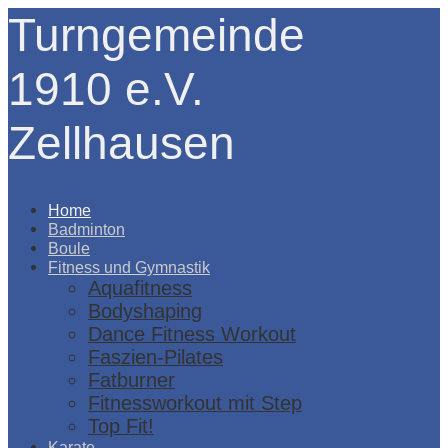
Turngemeinde
1910 e.V.
Zellhausen
Menü
Home
Badminton
Boule
Fitness und Gymnastik
Aquafitness
Bodyshaping
Dance Fitness Workout
Faszien-Pilates
Fatburner
Fitnessworkout mit Step
Top Fit!
Karate