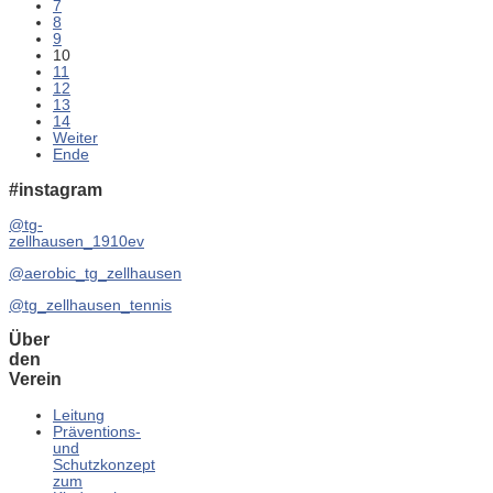
7
8
9
10
11
12
13
14
Weiter
Ende
#instagram
@tg-
zellhausen_1910ev
@aerobic_tg_zellhausen
@tg_zellhausen_tennis
Über
den
Verein
Leitung
Präventions-
und
Schutzkonzept
zum