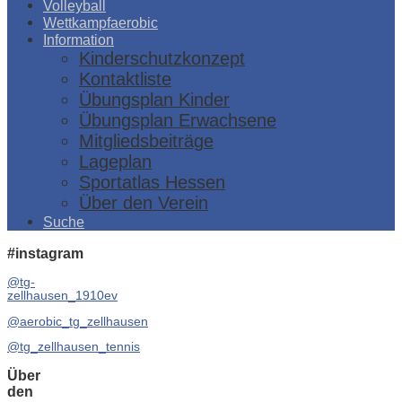
Volleyball
Wettkampfaerobic
Information
Kinderschutzkonzept
Kontaktliste
Übungsplan Kinder
Übungsplan Erwachsene
Mitgliedsbeiträge
Lageplan
Sportatlas Hessen
Über den Verein
Suche
#instagram
@tg-
zellhausen_1910ev
@aerobic_tg_zellhausen
@tg_zellhausen_tennis
Über
den