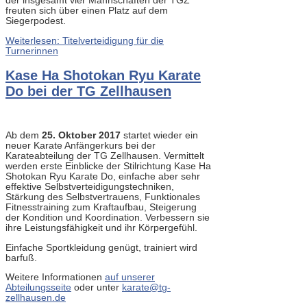
der insgesamt vier Mannschaften der TGZ
freuten sich über einen Platz auf dem
Siegerpodest.
Weiterlesen: Titelverteidigung für die
Turnerinnen
Kase Ha Shotokan Ryu Karate
Do bei der TG Zellhausen
Ab dem
25. Oktober 2017
startet wieder ein
neuer Karate Anfängerkurs bei der
Karateabteilung der TG Zellhausen. Vermittelt
werden erste Einblicke der Stilrichtung Kase Ha
Shotokan Ryu Karate Do, einfache aber sehr
effektive Selbstverteidigungstechniken,
Stärkung des Selbstvertrauens, Funktionales
Fitnesstraining zum Kraftaufbau, Steigerung
der Kondition und Koordination. Verbessern sie
ihre Leistungsfähigkeit und ihr Körpergefühl.
Einfache Sportkleidung genügt, trainiert wird
barfuß.
Weitere Informationen
auf unserer
Abteilungsseite
oder unter
karate@tg-
zellhausen.de