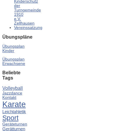
Kinderschutz
der
Turngemeinde
1910
e.V.
Zellhausen
Vereinssatzung
Übungspläne
Übungsplan
Kinder
Übungsplan
Erwachsene
Beliebte
Tags
Volleyball
Jazzdance
Kontakt
Karate
Leichtahletik
Sport
Geräteturnen
Gerätturnen