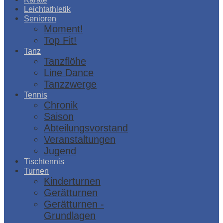
Leichtathletik
Senioren
Moment!
Top Fit!
Tanz
Tanzflöhe
Line Dance
Tanzzwerge
Tennis
Chronik
Saison
Abteilungsvorstand
Veranstaltungen
Jugend
Tischtennis
Turnen
Kinderturnen
Gerätturnen
Gerätturnen -
Grundlagen