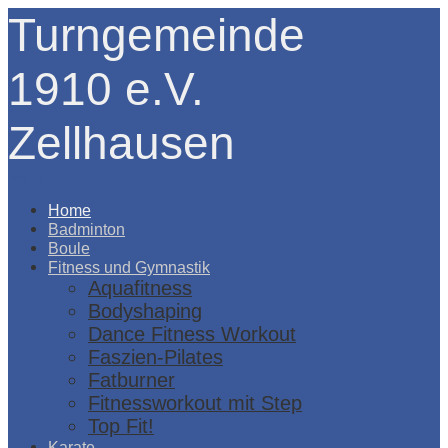
Turngemeinde
1910 e.V.
Zellhausen
Menü
Home
Badminton
Boule
Fitness und Gymnastik
Aquafitness
Bodyshaping
Dance Fitness Workout
Faszien-Pilates
Fatburner
Fitnessworkout mit Step
Top Fit!
Karate