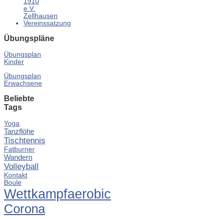
1910
e.V.
Zellhausen
Vereinssatzung
Übungspläne
Übungsplan
Kinder
Übungsplan
Erwachsene
Beliebte
Tags
Yoga
Tanzflöhe
Tischtennis
Fatburner
Wandern
Volleyball
Kontakt
Boule
Wettkampfaerobic
Corona