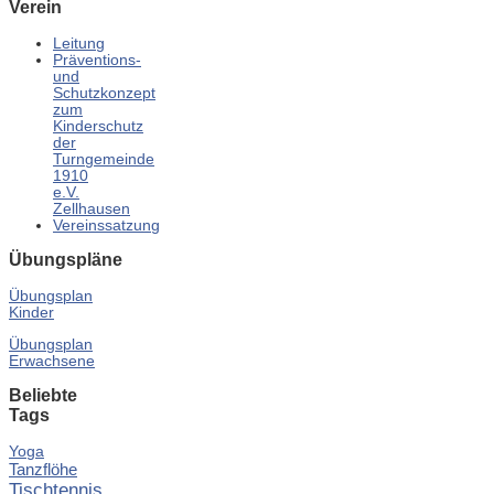
Verein
Leitung
Präventions-
und
Schutzkonzept
zum
Kinderschutz
der
Turngemeinde
1910
e.V.
Zellhausen
Vereinssatzung
Übungspläne
Übungsplan
Kinder
Übungsplan
Erwachsene
Beliebte
Tags
Yoga
Tanzflöhe
Tischtennis