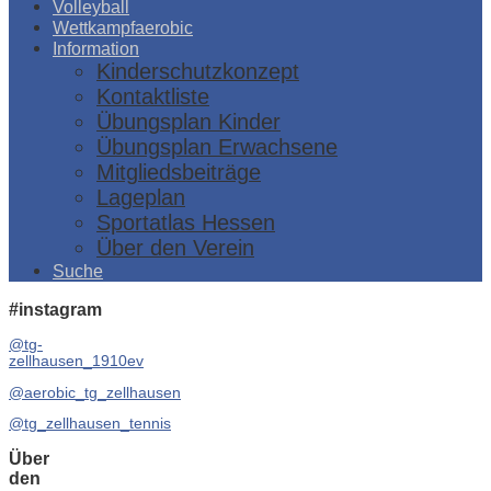
Volleyball
Wettkampfaerobic
Information
Kinderschutzkonzept
Kontaktliste
Übungsplan Kinder
Übungsplan Erwachsene
Mitgliedsbeiträge
Lageplan
Sportatlas Hessen
Über den Verein
Suche
#instagram
@tg-
zellhausen_1910ev
@aerobic_tg_zellhausen
@tg_zellhausen_tennis
Über
den