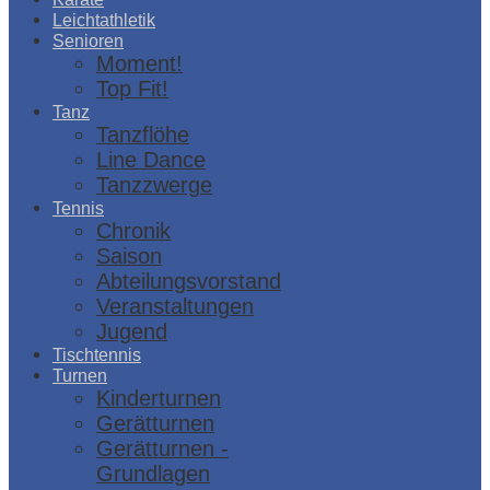
Leichtathletik
Senioren
Moment!
Top Fit!
Tanz
Tanzflöhe
Line Dance
Tanzzwerge
Tennis
Chronik
Saison
Abteilungsvorstand
Veranstaltungen
Jugend
Tischtennis
Turnen
Kinderturnen
Gerätturnen
Gerätturnen -
Grundlagen