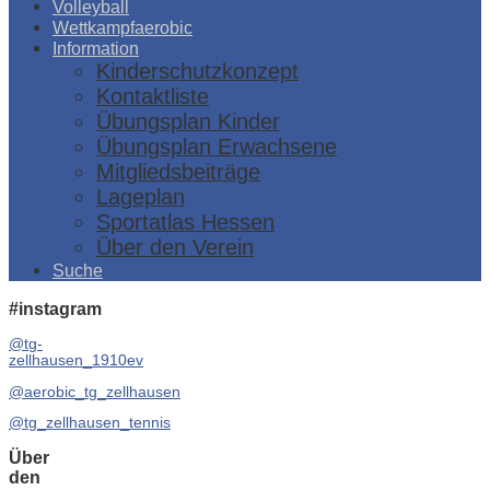
Volleyball
Wettkampfaerobic
Information
Kinderschutzkonzept
Kontaktliste
Übungsplan Kinder
Übungsplan Erwachsene
Mitgliedsbeiträge
Lageplan
Sportatlas Hessen
Über den Verein
Suche
#instagram
@tg-
zellhausen_1910ev
@aerobic_tg_zellhausen
@tg_zellhausen_tennis
Über
den