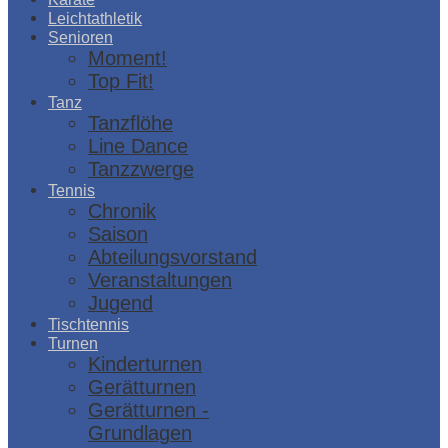
Leichtathletik
Senioren
Moment!
Top Fit!
Tanz
Tanzflöhe
Line Dance
Tanzzwerge
Tennis
Chronik
Saison
Abteilungsvorstand
Veranstaltungen
Jugend
Tischtennis
Turnen
Kinderturnen
Gerätturnen
Gerätturnen -
Grundlagen