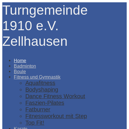
Turngemeinde
1910 e.V.
Zellhausen
Menü
Home
Badminton
Boule
Fitness und Gymnastik
Aquafitness
Bodyshaping
Dance Fitness Workout
Faszien-Pilates
Fatburner
Fitnessworkout mit Step
Top Fit!
Karate