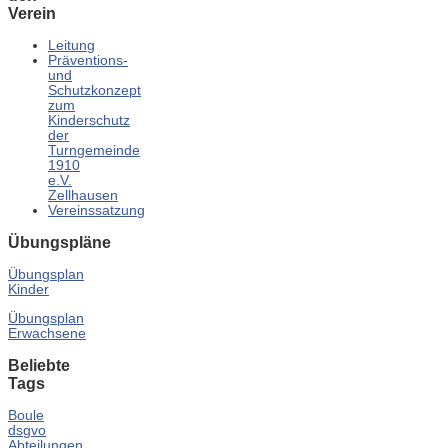
Verein
Leitung
Präventions-
und
Schutzkonzept
zum
Kinderschutz
der
Turngemeinde
1910
e.V.
Zellhausen
Vereinssatzung
Übungspläne
Übungsplan
Kinder
Übungsplan
Erwachsene
Beliebte
Tags
Boule
dsgvo
Abteilungen