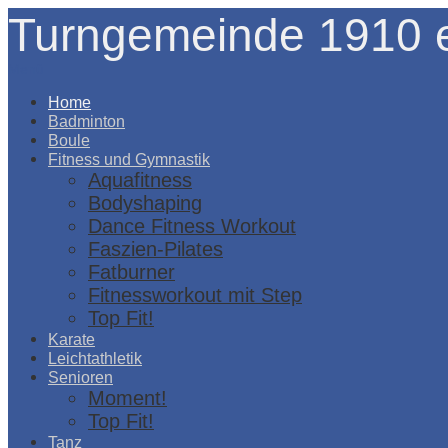
Turngemeinde 1910 e
Menü
Home
Badminton
Boule
Fitness und Gymnastik
Aquafitness
Bodyshaping
Dance Fitness Workout
Faszien-Pilates
Fatburner
Fitnessworkout mit Step
Top Fit!
Karate
Leichtathletik
Senioren
Moment!
Top Fit!
Tanz