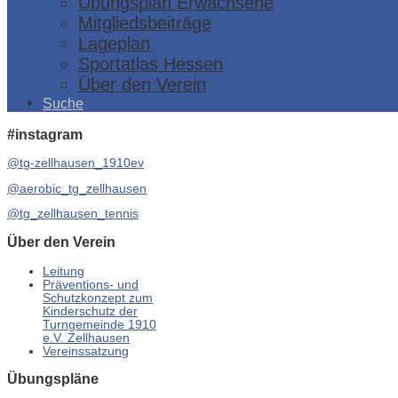
Übungsplan Erwachsene
Mitgliedsbeiträge
Lageplan
Sportatlas Hessen
Über den Verein
Suche
#instagram
@tg-zellhausen_1910ev
@aerobic_tg_zellhausen
@tg_zellhausen_tennis
Über den Verein
Leitung
Präventions- und
Schutzkonzept zum
Kinderschutz der
Turngemeinde 1910
e.V. Zellhausen
Vereinssatzung
Übungspläne