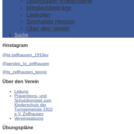
Übungsplan Erwachsene
Mitgliedsbeiträge
Lageplan
Sportatlas Hessen
Über den Verein
Suche
#instagram
@tg-zellhausen_1910ev
@aerobic_tg_zellhausen
@tg_zellhausen_tennis
Über den Verein
Leitung
Präventions- und
Schutzkonzept zum
Kinderschutz der
Turngemeinde 1910
e.V. Zellhausen
Vereinssatzung
Übungspläne