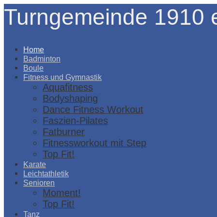
Turngemeinde 1910 e
Menü
Home
Badminton
Boule
Fitness und Gymnastik
Aquafitness
Bodyshaping
Dance Fitness Workout
Faszien-Pilates
Fatburner
Fitnessworkout mit Step
Top Fit!
Karate
Leichtathletik
Senioren
Moment!
Top Fit!
Tanz