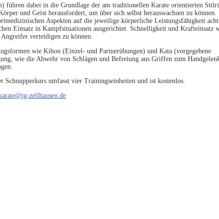
führen dabei in die Grundlage der am traditionellen Karate orientierten Stilr
Körper und Geist herausfordert, um über sich selbst herauswachsen zu können.
portmedizinischen Aspekten auf die jeweilige körperliche Leistungsfähigkeit acht
hen Einsatz in Kampfsituationen ausgerichtet. Schnelligkeit und Krafteinsatz 
n Angreifer verteidigen zu können.
ningsformen wie Kihon (Einzel- und Partnerübungen) und Kata (vorgegebene
igung, wie die Abwehr von Schlägen und Befreiung aus Griffen zum Handgelen
ögen.
Der Schnupperkurs umfasst
vier
Trainingseinheiten und ist kostenlos.
karate@tg-zellhausen.de