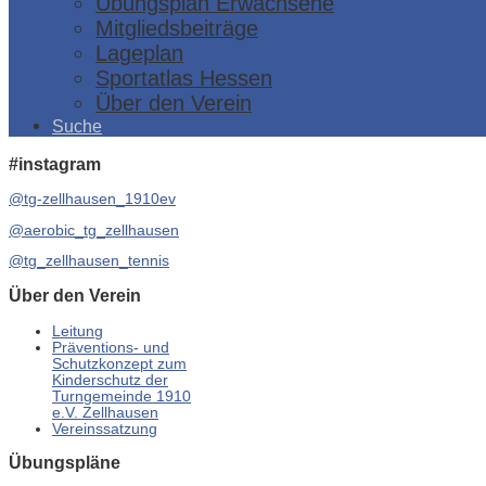
Übungsplan Erwachsene
Mitgliedsbeiträge
Lageplan
Sportatlas Hessen
Über den Verein
Suche
#instagram
@tg-zellhausen_1910ev
@aerobic_tg_zellhausen
@tg_zellhausen_tennis
Über den Verein
Leitung
Präventions- und
Schutzkonzept zum
Kinderschutz der
Turngemeinde 1910
e.V. Zellhausen
Vereinssatzung
Übungspläne