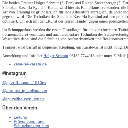
Die beiden Trainer Holger Schmitt (3. Dan) und Roland Sickenberger (2. Dan) 
Shotokan Kase Ha Ryu ein. Karate wird hier als Kampfkunst verstanden, die 
Art von Training ist grundsätzlich für jede Altersstufe zuträglich, da unter s
gegeben wird. Die Techniken des Shotokan Kase Ha Ryu sind auf den praktisc
optimiert, um sich mit der „Kunst der leeren Hände“ gegen einen potentielle
Im Schnupperkurs werden die ersten Grundlagen für die verschiedenen Trai
Formenabläufe) vermittelt und auch elementare Techniken der Selbstverteid
Wesentlich dabei sind die Schulung von Aufmerksamkeit und Reaktionsverm
Trainiert wird barfuß in bequemer Kleidung, ein Karate-Gi ist nicht nötig. 
Anmeldung und Info bei
Holger Schmitt
06182 7744918 oder unter E-Mail:
kase-ha-karate.de
#instagram
@tg-zellhausen_1910ev
@aerobic_tg_zellhausen
@tg_zellhausen_tennis
Über den Verein
Leitung
Präventions- und
Schutzkonzept zum