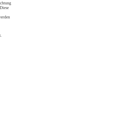
ichtung
 Diese
werden
k.