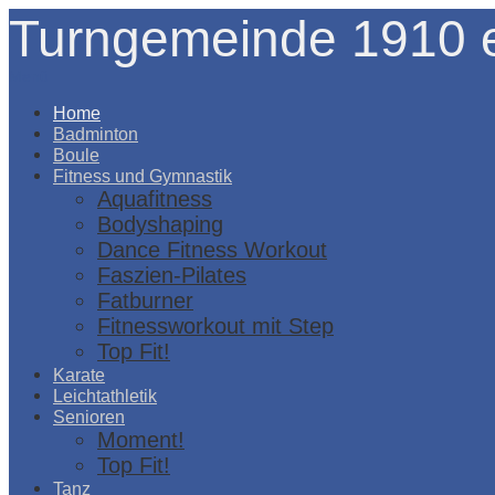
Turngemeinde 1910 e
Menü
Home
Badminton
Boule
Fitness und Gymnastik
Aquafitness
Bodyshaping
Dance Fitness Workout
Faszien-Pilates
Fatburner
Fitnessworkout mit Step
Top Fit!
Karate
Leichtathletik
Senioren
Moment!
Top Fit!
Tanz