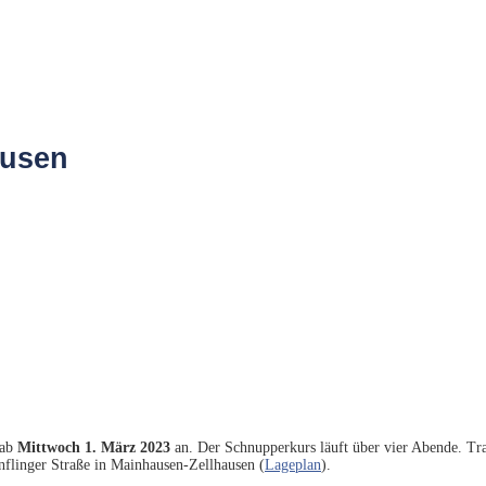
ausen
 ab
Mittwoch 1. März 2023
an. Der Schnupperkurs läuft über vier Abende. Tra
flinger Straße in Mainhausen-Zellhausen (
Lageplan
)
.