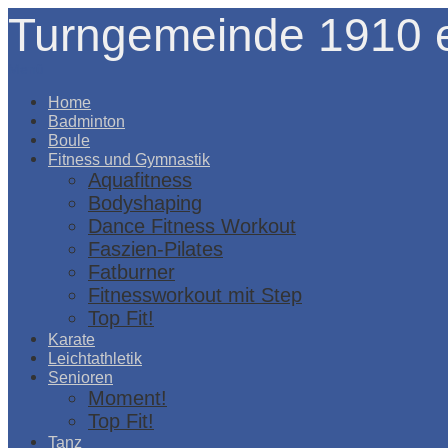
Turngemeinde 1910 e
Menü
Home
Badminton
Boule
Fitness und Gymnastik
Aquafitness
Bodyshaping
Dance Fitness Workout
Faszien-Pilates
Fatburner
Fitnessworkout mit Step
Top Fit!
Karate
Leichtathletik
Senioren
Moment!
Top Fit!
Tanz