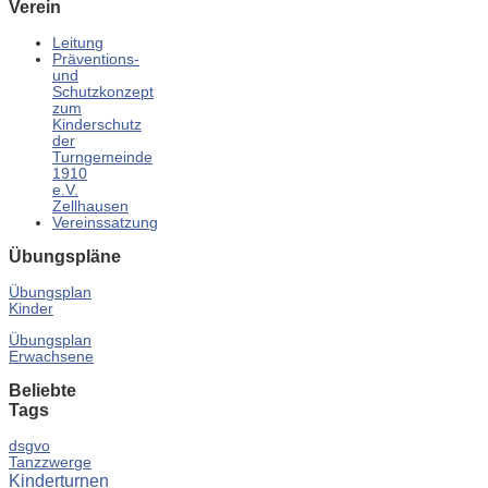
Verein
Leitung
Präventions-
und
Schutzkonzept
zum
Kinderschutz
der
Turngemeinde
1910
e.V.
Zellhausen
Vereinssatzung
Übungspläne
Übungsplan
Kinder
Übungsplan
Erwachsene
Beliebte
Tags
dsgvo
Tanzzwerge
Kinderturnen