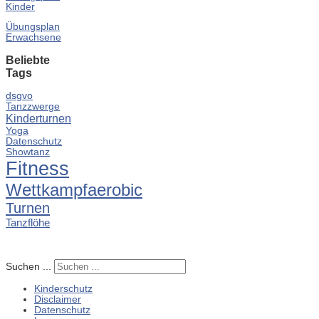
Kinder
Übungsplan
Erwachsene
Beliebte
Tags
dsgvo
Tanzzwerge
Kinderturnen
Yoga
Datenschutz
Showtanz
Fitness
Wettkampfaerobic
Turnen
Tanzflöhe
Suchen ...
Kinderschutz
Disclaimer
Datenschutz