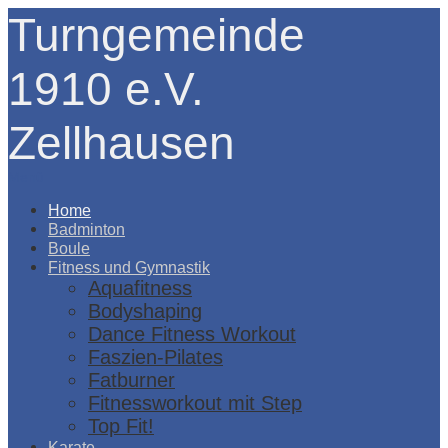
Turngemeinde
1910 e.V.
Zellhausen
Menü
Home
Badminton
Boule
Fitness und Gymnastik
Aquafitness
Bodyshaping
Dance Fitness Workout
Faszien-Pilates
Fatburner
Fitnessworkout mit Step
Top Fit!
Karate