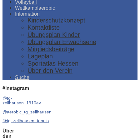
Volleyball
Wettkampfaerobic
Information
Kinderschutzkonzept
Kontaktliste
Übungsplan Kinder
Übungsplan Erwachsene
Mitgliedsbeiträge
Lageplan
Sportatlas Hessen
Über den Verein
Suche
#instagram
@tg-
zellhausen_1910ev
@aerobic_tg_zellhausen
@tg_zellhausen_tennis
Über
den