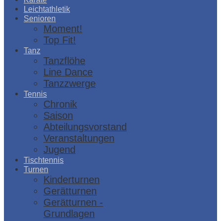
Leichtathletik
Senioren
Moment!
Top Fit!
Tanz
Tanzflöhe
Line Dance
Tanzzwerge
Tennis
Chronik
Saison
Abteilungsvorstand
Veranstaltungen
Jugend
Tischtennis
Turnen
Kinderturnen
Gerätturnen
Gerätturnen -
Grundlagen