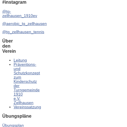
#instagram
@tg-
zellhausen_1910ev
@aerobic_tg_zellhausen
@tg_zellhausen_tennis
Über
den
Verein
Leitung
Präventions-
und
Schutzkonzept
zum
Kinderschutz
der
Turngemeinde
1910
e.V.
Zellhausen
Vereinssatzung
Übungspläne
Übungsplan